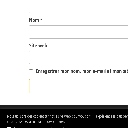
Nom
*
Site web
Enregistrer mon nom, mon e-mail et mon si
Copyright ©2025 NKS - Dezign
Nous utilisons des cookies sur notre site Web pour vous offrir l’expérience la plus pe
All Rights Reserved
vous consentez à l’utilisation des cookies.
.