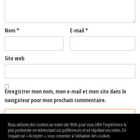
Nom
*
E-mail
*
Site web
Enregistrer mon nom, mon e-mail et mon site dans le
navigateur pour mon prochain commentaire.
Nous utilisons des cookies sur notre site Web pour vous offrir l’expérience la
plus pertinente en mémorisant vos préférences et en répétant vos visites. En
cliquant sur « Accepter », vous consentez à l’utilisation des cookies.