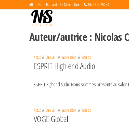
La Ferté Bernard - Le Mans - Paris
06 13 32 98 84
NKS Dezign –
NKS Dezign –
Agence de
Agence de
communication
communication
360° en
Auteur/autrice :
Nicolas 
Sarthe – La
360° en Sarthe
Ferté Bernard
– Le Mans –
Chartres – Paris
Actus
Étre vu !
Impression
Vidéos
ESPRIT High end Audio
ESPRIT Highend Audio Nous sommes présents au salon Hi
Actus
Étre vu !
Impression
Vidéos
VOGE Global