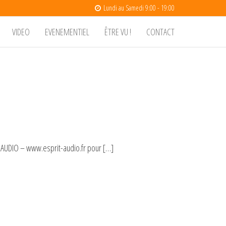
Lundi au Samedi 9:00 - 19:00
VIDEO
EVENEMENTIEL
ÊTRE VU !
CONTACT
 AUDIO – www.esprit-audio.fr pour […]