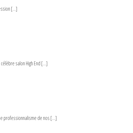
ession […]
u célèbre salon High End […]
 le professionnalisme de nos […]