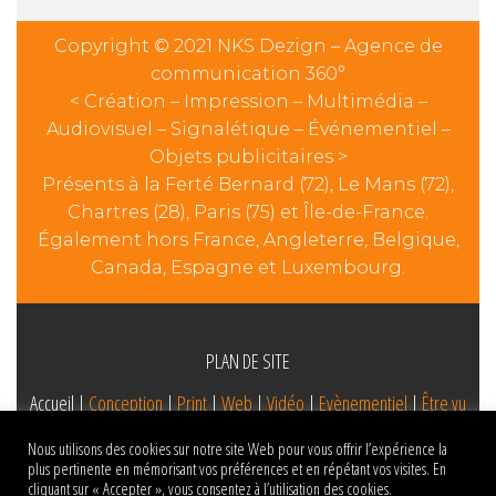
Copyright © 2021 NKS Dezign – Agence de
communication 360°
< Création – Impression – Multimédia –
Audiovisuel – Signalétique – Événementiel –
Objets publicitaires >
Présents à la Ferté Bernard (72), Le Mans (72),
Chartres (28), Paris (75) et Île-de-France.
Également hors France, Angleterre, Belgique,
Canada, Espagne et Luxembourg.
PLAN DE SITE
Accueil |
Conception
|
Print
|
Web
|
Vidéo
|
Evènementiel
|
Être vu
|
Contact
Nous utilisons des cookies sur notre site Web pour vous offrir l’expérience la
plus pertinente en mémorisant vos préférences et en répétant vos visites. En
cliquant sur « Accepter », vous consentez à l’utilisation des cookies.